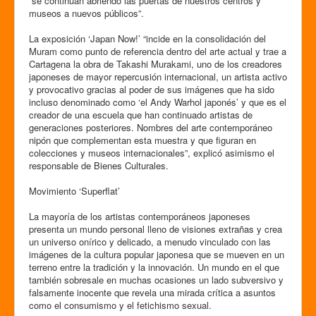
“se continúan abriendo las puertas de nuestros centros y
museos a nuevos públicos”.
La exposición ‘Japan Now!’ “incide en la consolidación del
Muram como punto de referencia dentro del arte actual y trae a
Cartagena la obra de Takashi Murakami, uno de los creadores
japoneses de mayor repercusión internacional, un artista activo
y provocativo gracias al poder de sus imágenes que ha sido
incluso denominado como ‘el Andy Warhol japonés’ y que es el
creador de una escuela que han continuado artistas de
generaciones posteriores. Nombres del arte contemporáneo
nipón que complementan esta muestra y que figuran en
colecciones y museos internacionales”, explicó asimismo el
responsable de Bienes Culturales.
Movimiento ‘Superflat’
La mayoría de los artistas contemporáneos japoneses
presenta un mundo personal lleno de visiones extrañas y crea
un universo onírico y delicado, a menudo vinculado con las
imágenes de la cultura popular japonesa que se mueven en un
terreno entre la tradición y la innovación. Un mundo en el que
también sobresale en muchas ocasiones un lado subversivo y
falsamente inocente que revela una mirada crítica a asuntos
como el consumismo y el fetichismo sexual.